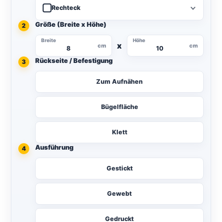
Rechteck
Größe (Breite x Höhe)
2
Breite
Höhe
x
cm
cm
Rückseite / Befestigung
3
Zum Aufnähen
Bügelfläche
Klett
Ausführung
4
Gestickt
Gewebt
Gedruckt