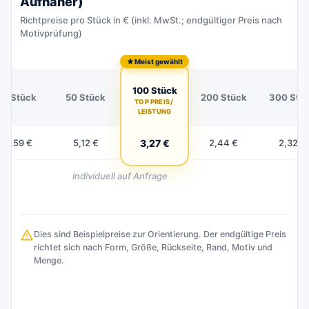
Aufnäher)
Richtpreise pro Stück in € (inkl. MwSt.; endgültiger Preis nach
Motivprüfung)
Meist gewählt
100 Stück
20 Stück
50 Stück
200 Stück
300 Stü
TOP PREIS /
LEISTUNG
10,59 €
5,12 €
3,27 €
2,44 €
2,32 €
individuell auf Anfrage
Dies sind Beispielpreise zur Orientierung. Der endgültige Preis
richtet sich nach Form, Größe, Rückseite, Rand, Motiv und
Menge.