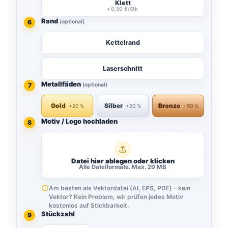
Klett
Rand
6
(optional)
Kettelrand
Laserschnitt
Metallfäden
7
(optional)
Gold
Silber
Bronze
Motiv / Logo hochladen
8
Datei hier ablegen oder klicken
Alle Dateiformate. Max. 20 MB
Am besten als Vektordatei (AI, EPS, PDF) – kein
Vektor? Kein Problem, wir prüfen jedes Motiv
kostenlos auf Stickbarkeit.
Stückzahl
9