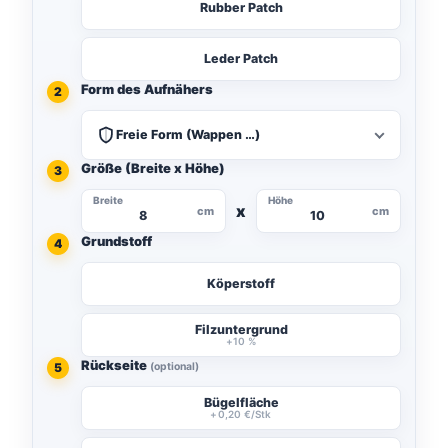
Rubber Patch
Leder Patch
Form des Aufnähers
2
Freie Form (Wappen …)
Größe (Breite x Höhe)
3
Breite
Höhe
x
cm
cm
Grundstoff
4
Köperstoff
Filzuntergrund
Rückseite
5
(optional)
Bügelfläche