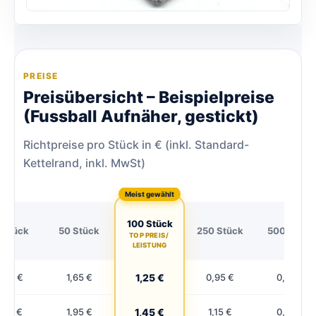
PREISE
Preisübersicht – Beispielpreise
(Fussball Aufnäher, gestickt)
Richtpreise pro Stück in € (inkl. Standard-
Kettelrand, inkl. MwSt)
Meist gewählt
100 Stück
 Stück
50 Stück
250 Stück
500 Stück
TOP PREIS /
LEISTUNG
,45 €
1,65 €
1,25 €
0,95 €
0,79 €
,95 €
1,95 €
1,45 €
1,15 €
0,95 €